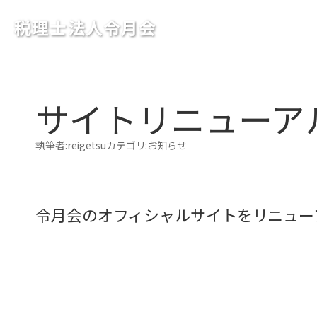
税理士法人令月会
内
容
サイトリニューア
を
ス
執筆者:
reigetsu
カテゴリ:
お知らせ
キ
ッ
プ
令月会のオフィシャルサイトをリニュー