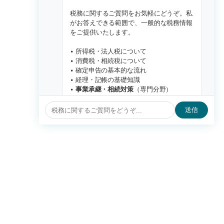
税務に関するご質問をお気軽にどうぞ。私
がお答えできる範囲で、一般的な税務情報
をご提供いたします。
• 所得税・法人税について
• 消費税・相続税について
• 確定申告の基本的な流れ
• 経理・記帳の基礎知識
•
事業承継・相続対策
（専門分野）
※現在、新規顧問契約はお受けしておりま
送信
せん。
なお、個別具体的なご相談は、管轄税務署
又は顧問税理士にご相談ください。