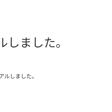
税務・会計支援
経営相談
相続・事
ルしました。
アルしました。